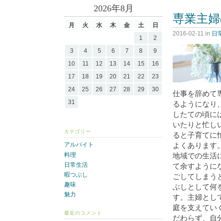
2026年8月
専業主婦
月
火
水
木
金
土
日
2016-02-11
in
日
1
2
3
4
5
6
7
8
9
10
11
12
13
14
15
16
17
18
19
20
21
22
23
24
25
26
27
28
29
30
仕事を辞めて
31
るようになり
したての頃に
いたりと忙し
カテゴリー
ると子育てに
よくあります
アルバイト
料理
地域での生活
日常生活
て余すように
暇つぶし
ごしてしまう
趣味
ぶしとして何
魅力
す。主婦とし
庭を支えてい
最近のコメント
だわらず、自