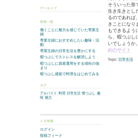
そういった形
アーカイブ
生き生きとし
るのであれば
投稿一覧
きことになり
働くことに魅力を感じていた専業主
もできるよう
婦
ら、暇つぶし
専業主婦におすすめしたい趣味・活
いでしょうか
動
めのサイト
専業主婦の日常生活を豊かにする
暇つぶしでストレスを解消しよう
Tags:
日常生活
暇つぶしに資産運用をする傾向の強
まり
暇つぶし感覚で料理をはじめてみる
タグ
アルバイト
料理
日常生活
暇つぶし
趣
味
魅力
メタ情報
ログイン
投稿フィード