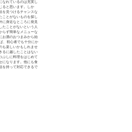
になれているのは充実し
じると思います。しか
法を見つけるチャンスな
たことがないものを探し
外に身近なところに発見
したことがないという人
からず簡単なメニューな
にお酒のおつまみから始
れば、初心者でも十分にか
のも楽しいかもしれませ
きるに越したことはない
つぶしに料理をはじめて
セになります。他にも食
信を持って対応できるで