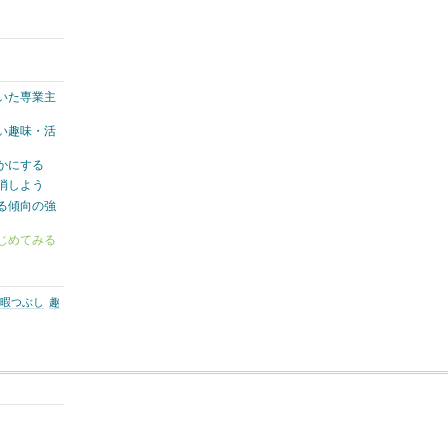
いた専業主
い趣味・活
かにする
消しよう
る傾向の強
じめてみる
暇つぶし
趣