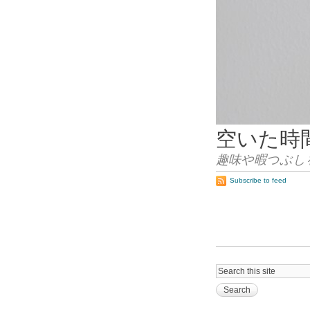
空いた時
趣味や暇つぶし
Subscribe to feed