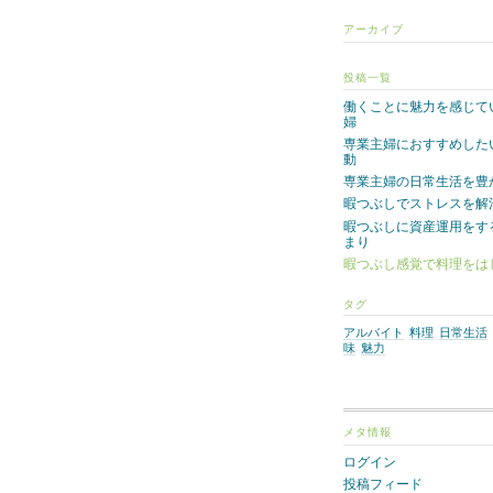
アーカイブ
投稿一覧
働くことに魅力を感じて
婦
専業主婦におすすめした
動
専業主婦の日常生活を豊
暇つぶしでストレスを解
暇つぶしに資産運用をす
まり
暇つぶし感覚で料理をは
タグ
アルバイト
料理
日常生活
味
魅力
メタ情報
ログイン
投稿フィード