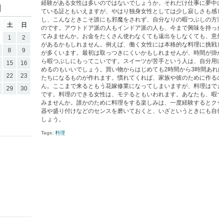
経験がある女性は多いのではないでしょうか。それだけ仕事に夢中
月
ている証ともいえますが、やはり独身女性としては少し寂しさも感
し、こんなときこそ誰にも邪魔をされず、自分なりの暇つぶしの方
土
日
のです。アウトドア派の人もインドア派の人も、今まで興味を持っ
てみませんか。お金をたくさん使わなくても遠出をしなくても、意
1
2
があるかもしれません。例えば、働く女性には本格的な料理に挑戦
8
9
が多くいます。最初は取っつきにくいかもしれませんが、時間が掛
ら暇つぶしにもってこいです。スイーツが苦手という人は、自分用
15
16
めるのもいいでしょう。買い物からはじめても2時間から3時間あ
22
23
たちになるものが作れます。慣れてくれば、家族や彼のために作る
ん。ここまで来るともう花嫁修業になってしまいますが、料理はで
29
30
です。料理のできる女性は、モテるともいわれます。あなたも、暇
みませんか。誰かのために料理をする楽しみは、一度経験するとク
器や盛り付けなどのセンスを磨いておくと、いざというときにも自
しょう。
Tags:
料理